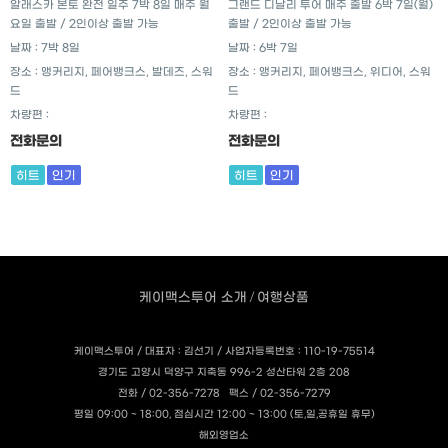
알래스카 본토 완전 일주 7박 8일 매주 월
그랜드 디날리 투어 매주 출발 6박 7일(월)
요일 출발 / 2인이상 출발 가능
출발 / 2인이상 출발 가능
날짜 : 7박 8일
날짜 : 6박 7일
장소 : 앵커리지, 페어뱅크스, 발데즈, 스워
장소 : 앵커리지, 페어뱅크스, 위디어, 스워
드
드
차량편 :
차량편 :
전화문의
전화문의
히트
인기
히트
인기
/
케이맥스투어 소개
여행상품
케이맥스투어 / 대표자 : 김선기 / 사업자등록번호 :
110-19-75514
경기도 고양시 덕양구 지축동 996-2 성산타워 2층 208
전화 /
02-356-7278
팩스 /
02-356-7279
평일 09:00 ~ 18:00, 점심시간 12:00 ~ 13:00 (토,일,공휴일 휴무)
해외영업소